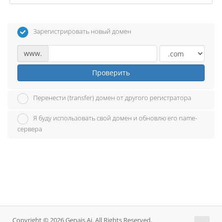
Зарегистрировать новый домен
www.
Проверить
Перенести (transfer) домен от другого регистратора
Я буду использовать свой домен и обновлю его name-
сервера
Copyright © 2026 Genais.Ai. All Rights Reserved.