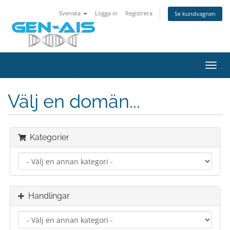
Svenska
Logga in
Registrera
Se kundvagnen
Toggl
navig
Välj en domän...
Kategorier
Handlingar